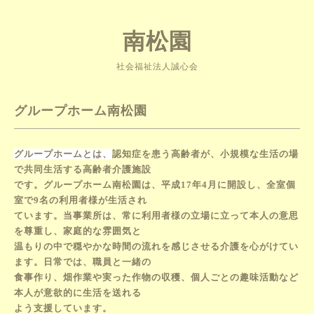
南松園
社会福祉法人誠心会
グループホーム南松園
グループホームとは、
認知症を患う高齢者が、小規模な生活の場
で共同生活する高齢者介護施設
です。
グループホーム南松園は、平成17年4月に開設し、全室個
室で9名の利用者様が生活され
て
います。
当事業所は、常に利用者様の立場に立って本人の意思
を尊重し、家庭的な雰囲気と
温もり
の中で
穏やかな時間の流れを感じさせる介護を心がけてい
ます。日常では、職員と一緒の
食事作り、
畑作業や
実った作物の収穫、個人ごとの趣味活動など
本人が意欲的に生活を送れる
よう支援して
います。