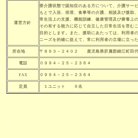
要介護状態で認知症のある方について、介護サー
もとで入浴、排泄、
食事等の介護、相談及び援助
常生活上の支援、機能訓練、健康
管理及び療養上
運営方針
その有する能力に応じて自立した日常生活を営む
目的とします。また、援助にあたっては、利用者
ニーズを的確に捉えて、常に利用者の立場に立っ
所在地
〒８９３－２４０２ 鹿児島県肝属郡錦江町田代
電話
０９９４－２５－２３６４
FAX
０９９４－２５－２３６４
定員
１ユニット ９名
ｇ